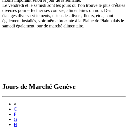
moins important selon le jour de la semaine.
Le vendredi et le samedi sont les jours ou l’on trouve le plus d’étales
diverses pour effectuer ses courses, alimentaires ou non. Des
étalages divers : vêtements, ustensiles divers, fleurs, etc.., sont
également installés, voir même brocante à la Plaine de Plainpalais le
samedi également jour de marché alimentaire.
Jours de Marché Genève
Previous
«
C
F
G
H