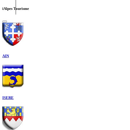
iAlpes Tourisme
AIN
ISERE