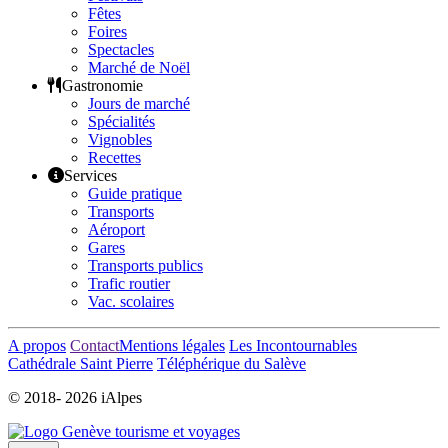
Fêtes
Foires
Spectacles
Marché de Noël
Gastronomie
Jours de marché
Spécialités
Vignobles
Recettes
Services
Guide pratique
Transports
Aéroport
Gares
Transports publics
Trafic routier
Vac. scolaires
A propos
Contact
Mentions légales
Les Incontournables
Cathédrale Saint Pierre
Téléphérique du Salève
© 2018-
2026 iAlpes