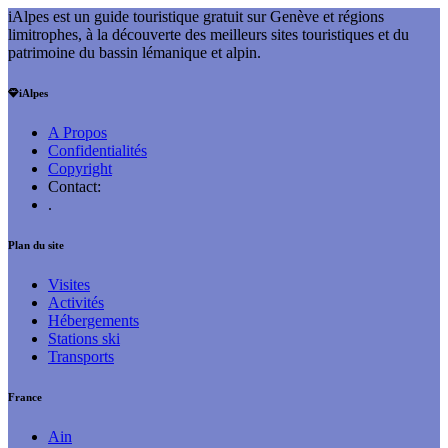
iAlpes est un guide touristique gratuit sur Genève et régions
limitrophes, à la découverte des meilleurs sites touristiques et du
patrimoine du bassin lémanique et alpin.
iAlpes
A Propos
Confidentialités
Copyright
Contact:
.
Plan du site
Visites
Activités
Hébergements
Stations ski
Transports
France
Ain